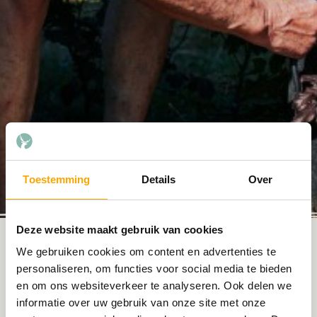
Toestemming
Details
Over
Deze website maakt gebruik van cookies
Camper servicepunt op Het Eperwoud
We gebruiken cookies om content en advertenties te
personaliseren, om functies voor social media te bieden
Verblijf je met een camper op Recreatiepark Het
en om ons websiteverkeer te analyseren. Ook delen we
informatie over uw gebruik van onze site met onze
Eperwoud? Dan ben je van alle gemakken voorzien.