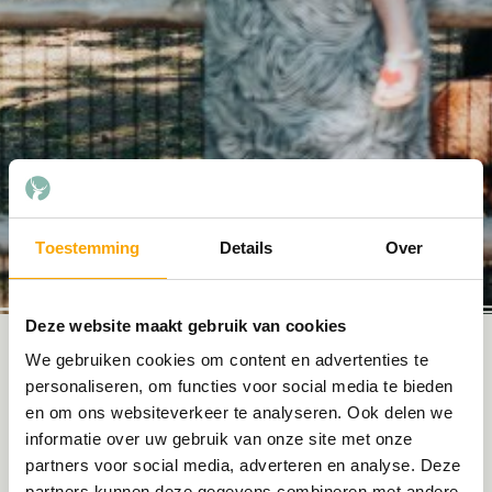
Toestemming
Details
Over
Deze website maakt gebruik van cookies
We gebruiken cookies om content en advertenties te
Dierenweide op Het Eperwoud
personaliseren, om functies voor social media te bieden
en om ons websiteverkeer te analyseren. Ook delen we
Ben jij of zijn jouw kinderen gek op dieren? Loop dan
informatie over uw gebruik van onze site met onze
zeker eens lang de dierenweide op Het Eperwoud. Het is
partners voor social media, adverteren en analyse. Deze
hier een gezellige beestenboel met alle verschillende
partners kunnen deze gegevens combineren met andere