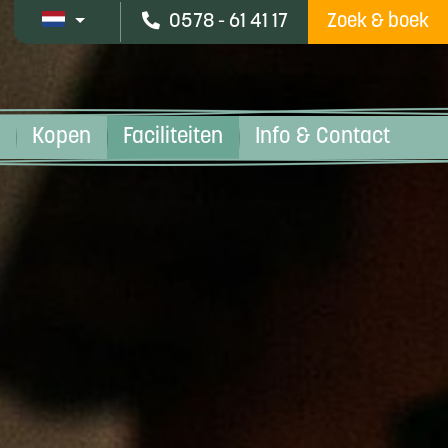
0578 - 61 41 17
Zoek & boek
Kopen
Faciliteiten
Info & Contact