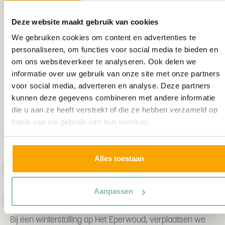
Winterstalling op Recreatiepark Het
Eperwoud
Deze website maakt gebruik van cookies
We gebruiken cookies om content en advertenties te
Heb je geen plek om je caravan of camper thuis te
personaliseren, om functies voor social media te bieden en
stallen? En ben je op zoek bent naar winterstalling op de
om ons websiteverkeer te analyseren. Ook delen we
Veluwe? Dat is mogelijk op Het Eperwoud. Wij stallen je
informatie over uw gebruik van onze site met onze partners
kampeermiddel op een apart veld, waar hij de hele winter
voor social media, adverteren en analyse. Deze partners
kan blijven staan.
kunnen deze gegevens combineren met andere informatie
die u aan ze heeft verstrekt of die ze hebben verzameld op
Heb je een seizoenplaats op Het Eperwoud en mogen we
basis van uw gebruik van hun services.
je volgend jaar weer verwelkomen? Dan is de
winterstalling ideaal, hoef je je caravan of camper niet
Alles toestaan
meer heen en weer te vervoeren. En in het voorjaar is
jouw plekje zo weer klaar voor het kamperen.
Aanpassen
Tarief winterstalling
Bij een winterstalling op Het Eperwoud, verplaatsen we