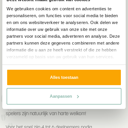
Dungeons & Dragons spelavond @
We gebruiken cookies om content en advertenties te
Brasserie Het Eperwoud | 16 oktober '26
personaliseren, om functies voor social media te bieden
en om ons websiteverkeer te analyseren. Ook delen we
Houd jij van spelletjes en ben je nieuwsgierig naar
informatie over uw gebruik van onze site met onze
Dungeons & Dragons? Doe mee aan de spelintroductie
partners voor social media, adverteren en analyse. Deze
van Dungeons & Dragons en laat je meenemen in een
partners kunnen deze gegevens combineren met andere
informatie die u aan ze heeft verstrekt of die ze hebben
avond vol fantasie. Een avond speciaal georganiseerd
verzameld op basis van uw gebruik van hun services.
voor iedereen die altijd al eens kennis heeft willen maken
met dit fantasierijke bijzondere spel. Een ervaren
spelleider neemt je mee in het spel, samen met andere
Alles toestaan
medespelers duik je in een denkbeeldig personage en
creëer en beleef je een verhaal. Je kunt het omschrijven
Aanpassen
als een rollenspel aan tafel. Alles wat je nodig hebt, is een
beetje fantasie en improvisatievermogen. Ook ervaren
spelers zijn natuurlijk van harte welkom!
Voor het spel zijn 4 tot 6 deelnemers nodig.