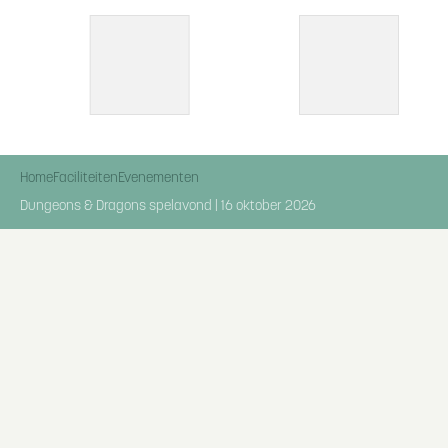
Home
Faciliteiten
Evenementen
Dungeons & Dragons spelavond | 16 oktober 2026
Ga direct naar
Openingstijden receptie