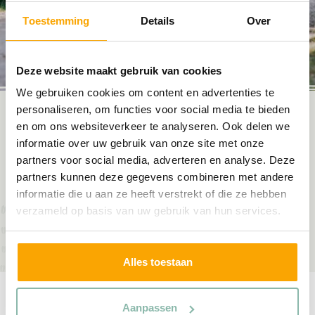
Toestemming
Details
Over
Deze website maakt gebruik van cookies
We gebruiken cookies om content en advertenties te
personaliseren, om functies voor social media te bieden
Gemoderniseerd en gerenoveerd chalet op ruime
en om ons websiteverkeer te analyseren. Ook delen we
informatie over uw gebruik van onze site met onze
huurkavel, 1 slaapkamer met badkamer en suite (douche,
partners voor social media, adverteren en analyse. Deze
wastafel en toilet), hoekkeuken, ruime tuin met veel
partners kunnen deze gegevens combineren met andere
privacy, privé parkeerplaats, gelegen op een middelkavel
informatie die u aan ze heeft verstrekt of die ze hebben
aan een doodlopend straatje.
verzameld op basis van uw gebruik van hun services.
Meer informatie
Alles toestaan
Aanpassen